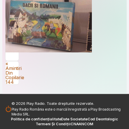
Navigare în articole
«
Amintiri
Din
Copilarie
144
© 2026 Play Radio. Toate drepturile rezervate.
Play Radio România este o marcă înregistrată a Play Broadcasting
Media SRL.
Politica de confidențialitate
Date Societate
Cod Deontologic
Termeni Și Condiții
CNA
ANCOM