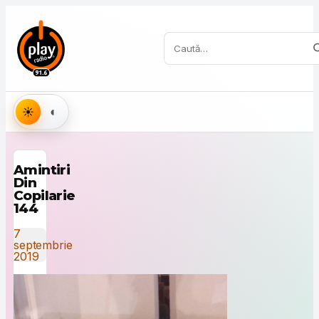
Sari la conținut
Caută:
Aspect
Amintiri
Din
Copilarie
144
7
septembrie
2019