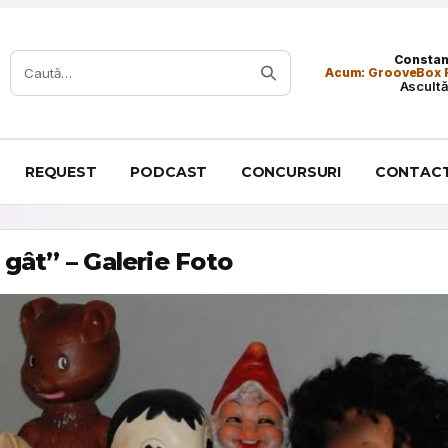
Caută:
Constanț
Acum: GrooveBox 
Ascultă
REQUEST
PODCAST
CONCURSURI
CONTAC
 gât” – Galerie Foto