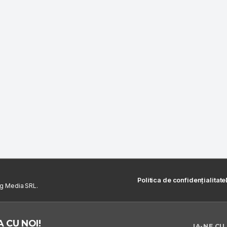
Politica de confidențialitate
ng Media SRL.
 CU NOI!
IA-NE CU