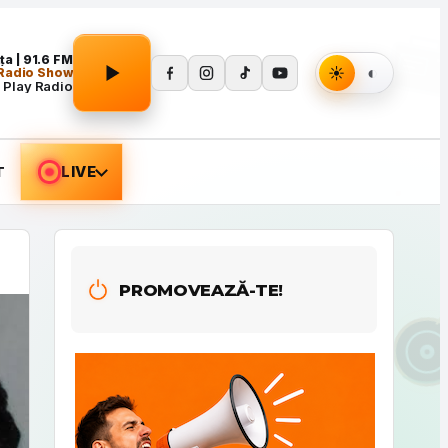
Apasă Play pentru a porni redarea.
a | 91.6 FM
Radio Show
 Play Radio
T
LIVE
PROMOVEAZĂ-TE!