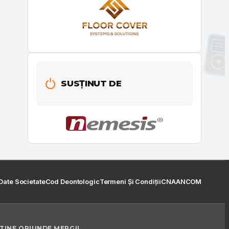
SUSȚINUT DE
Date Societate
Cod Deontologic
Termeni Și Condiții
CNA
ANCOM
 TINE ORIUNDE MERGI!