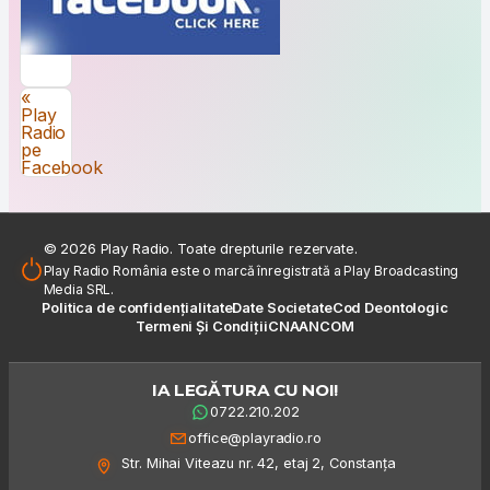
Navigare în articole
«
Play
Radio
pe
Facebook
© 2026 Play Radio. Toate drepturile rezervate.
Play Radio România este o marcă înregistrată a Play Broadcasting
Media SRL.
Politica de confidențialitate
Date Societate
Cod Deontologic
Termeni Și Condiții
CNA
ANCOM
IA LEGĂTURA CU NOI!
0722.210.202
office@playradio.ro
Str. Mihai Viteazu nr. 42, etaj 2, Constanța