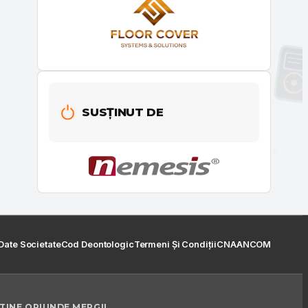
SUSȚINUT DE
Date Societate
Cod Deontologic
Termeni Și Condiții
CNA
ANCOM
 TINE ORIUNDE MERGI!