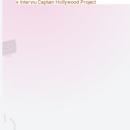
Navigare în articole
« Interviu Captain Hollywood Project