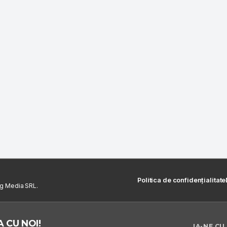
Politica de confidențialitate
ng Media SRL.
 CU NOI!
IA-NE CU