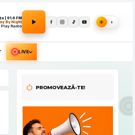
Apasă Play pentru a porni redarea.
a | 91.6 FM
ay By Night
 Play Radio
T
LIVE
PROMOVEAZĂ-TE!