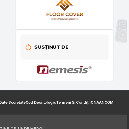
SUSȚINUT DE
Date Societate
Cod Deontologic
Termeni Și Condiții
CNA
ANCOM
 TINE ORIUNDE MERGI!