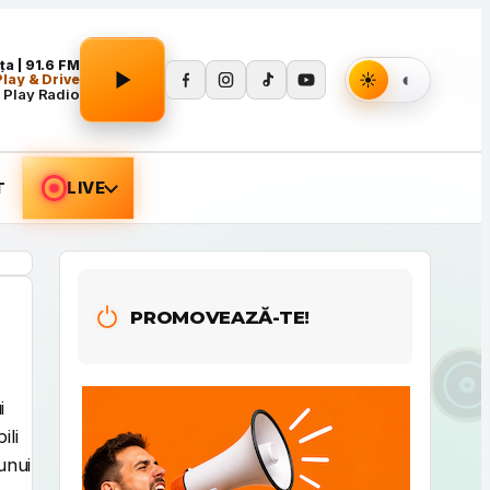
Apasă Play pentru a porni redarea.
a | 91.6 FM
lay & Drive
 Play Radio
T
LIVE
PROMOVEAZĂ-TE!
i
ili
unui