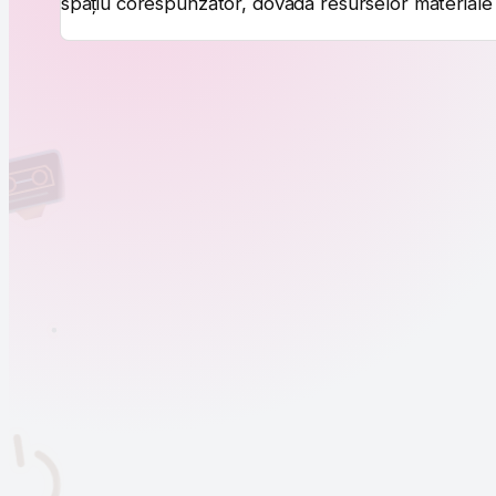
spațiu corespunzător, dovada resurselor materiale 