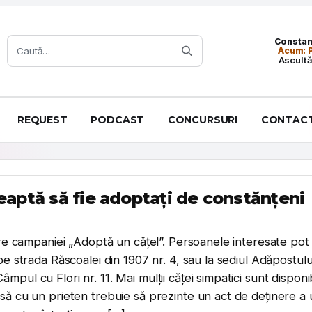
Caută:
Constanț
Acum: P
Ascultă
REQUEST
PODCAST
CONCURSURI
CONTAC
eaptă să fie adoptați de constănțeni
ture campaniei „Adoptă un cățel”. Persoanele interesate pot
pe strada Răscoalei din 1907 nr. 4, sau la sediul Adăpostulu
ul cu Flori nr. 11. Mai mulții căței simpatici sunt disponib
să cu un prieten trebuie să prezinte un act de deținere a 