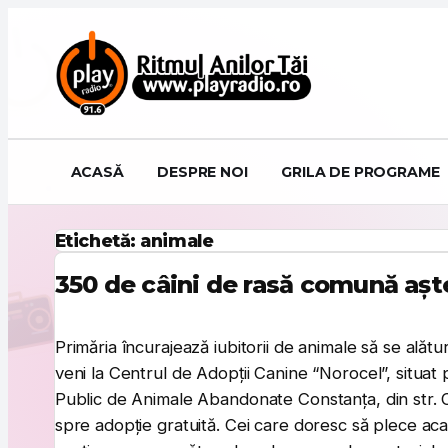
Sari la conținut
ACASĂ
DESPRE NOI
GRILA DE PROGRAME
Etichetă:
animale
350 de câini de rasă comună așt
Primăria încurajează iubitorii de animale să se ală
veni la Centrul de Adopții Canine “Norocel”, situat 
Public de Animale Abandonate Constanța, din str. Câmp
spre adopție gratuită. Cei care doresc să plece aca