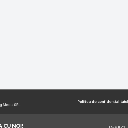
Politica de confidențialitate
ng Media SRL.
 CU NOI!
IA-NE CU