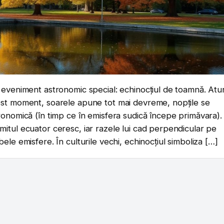
 eveniment astronomic special: echinocțiul de toamnă. Atun
est moment, soarele apune tot mai devreme, nopțile se
ronomică (în timp ce în emisfera sudică începe primăvara).
itul ecuator ceresc, iar razele lui cad perpendicular pe
le emisfere. În culturile vechi, echinocțiul simboliza […]