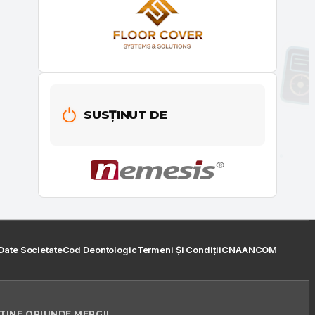
SUSȚINUT DE
Date Societate
Cod Deontologic
Termeni Și Condiții
CNA
ANCOM
 TINE ORIUNDE MERGI!