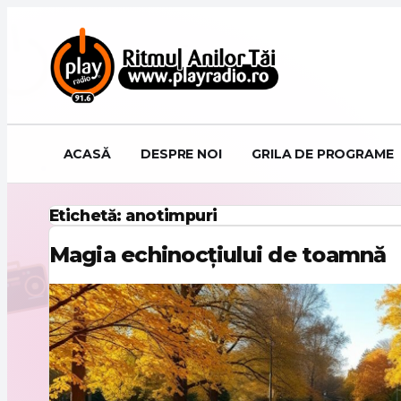
Sari la conținut
ACASĂ
DESPRE NOI
GRILA DE PROGRAME
Etichetă:
anotimpuri
Magia echinocțiului de toamnă