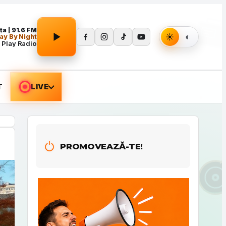
Apasă Play pentru a porni redarea.
a | 91.6 FM
ay By Night
 Play Radio
T
LIVE
PROMOVEAZĂ-TE!