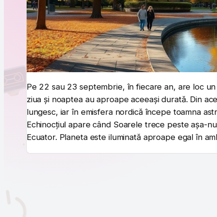
Pe 22 sau 23 septembrie, în fiecare an, are loc un
ziua și noaptea au aproape aceeași durată. Din ac
lungesc, iar în emisfera nordică începe toamna ast
Echinocțiul apare când Soarele trece peste așa-num
Ecuator. Planeta este iluminată aproape egal în ambe