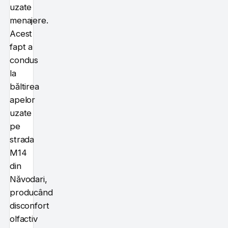
uzate
menajere.
Acest
fapt a
condus
la
băltirea
apelor
uzate
pe
strada
M14
din
Năvodari,
producând
disconfort
olfactiv