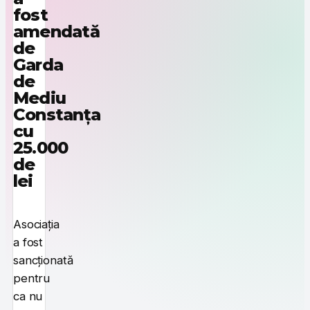
fost
amendată
de
Garda
de
Mediu
Constanța
cu
25.000
de
lei
Asociația
a fost
sancționată
pentru
ca nu