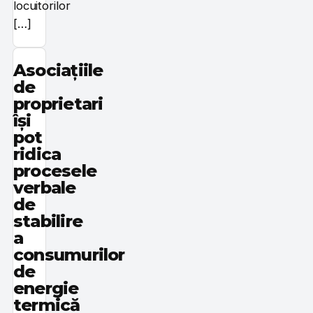
locuitorilor
[…]
Asociațiile
de
proprietari
își
pot
ridica
procesele
verbale
de
stabilire
a
consumurilor
de
energie
termică