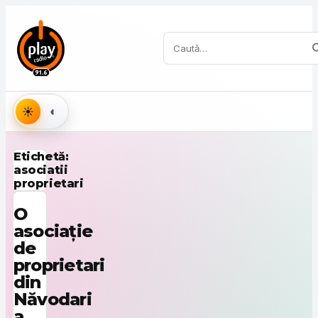
Sari la conținut
Caută:
Aspect
Etichetă:
asociatii
proprietari
O
asociație
de
proprietari
din
Năvodari
a