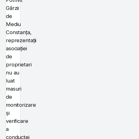
Gărzii
de
Mediu
Constanța,
reprezentații
asociației
de
proprietari
nu au
luat
masuri
de
monitorizare
și
verificare
a
conductei