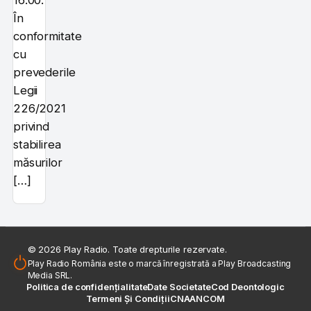
16:00.
În
conformitate
cu
prevederile
Legii
226/2021
privind
stabilirea
măsurilor
[…]
© 2026 Play Radio. Toate drepturile rezervate.
Play Radio România este o marcă înregistrată a Play Broadcasting
Media SRL.
Politica de confidențialitate
Date Societate
Cod Deontologic
Termeni Și Condiții
CNA
ANCOM