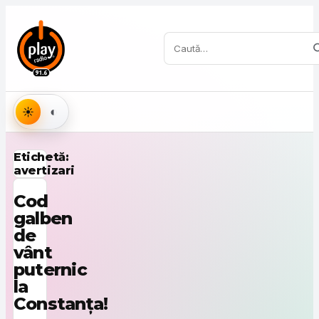
Sari la conținut
Caută:
Aspect
Etichetă:
avertizari
Cod
galben
de
vânt
puternic
la
Constanța!