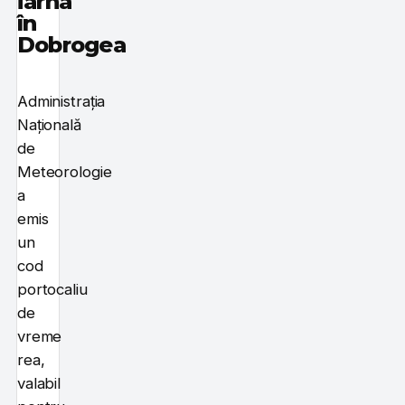
iarna
în
Dobrogea
Administrația
Națională
de
Meteorologie
a
emis
un
cod
portocaliu
de
vreme
rea,
valabil