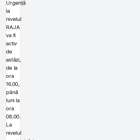
Urgență
la
nivelul
RAJA
va fi
activ
de
astăzi,
de la
ora
16.00,
până
luni la
ora
08.00.
La
nivelul