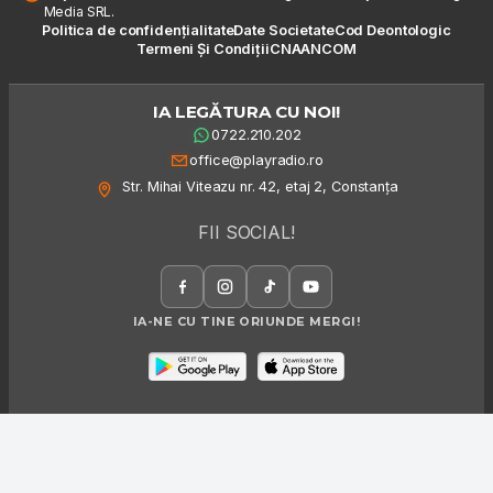
Media SRL.
Politica de confidențialitate
Date Societate
Cod Deontologic
Termeni Și Condiții
CNA
ANCOM
IA LEGĂTURA CU NOI!
0722.210.202
office@playradio.ro
Str. Mihai Viteazu nr. 42, etaj 2, Constanța
FII SOCIAL!
IA-NE CU TINE ORIUNDE MERGI!