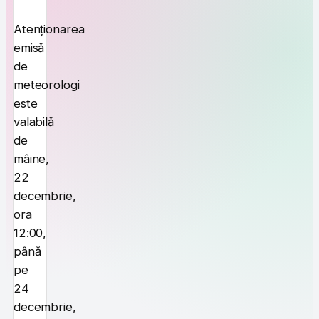
Atenționarea
emisă
de
meteorologi
este
valabilă
de
mâine,
22
decembrie,
ora
12:00,
până
pe
24
decembrie,