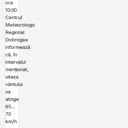
ora
10:00.
Centrul
Meteorologic
Regional
Dobrogea
informează
că, în
intervalul
menționat,
viteza
vântului
va
atinge
65…
70
km/h