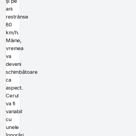
și pe
arii
restrânse
80
km/h.
Mâine,
vremea
va
deveni
schimbătoare
ca
aspect.
Cerul
va fi
variabil
cu
unele
înnorări