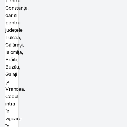
pentru
Constanța,
dar și
pentru
județele
Tulcea,
Călărași,
Ialomița,
Brăila,
Buzău,
Galați
și
Vrancea.
Codul
intra
în
vigoare
în