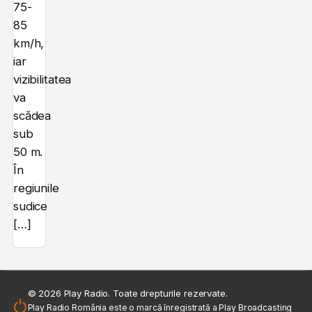
75-
85
km/h,
iar
vizibilitatea
va
scădea
sub
50 m.
În
regiunile
sudice
[…]
© 2026 Play Radio. Toate drepturile rezervate.
Play Radio România este o marcă înregistrată a Play Broadcasting