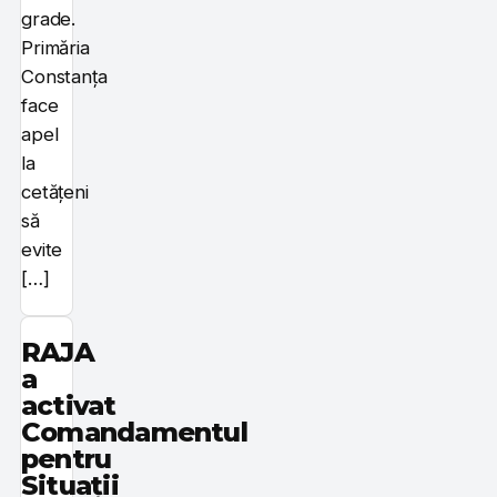
grade.
Primăria
Constanța
face
apel
la
cetățeni
să
evite
[…]
RAJA
a
activat
Comandamentul
pentru
Situații