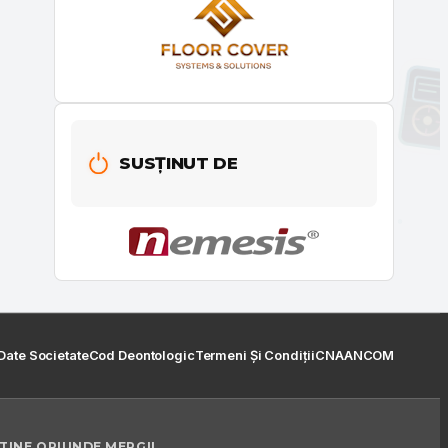
SUSȚINUT DE
Date Societate
Cod Deontologic
Termeni Și Condiții
CNA
ANCOM
 TINE ORIUNDE MERGI!