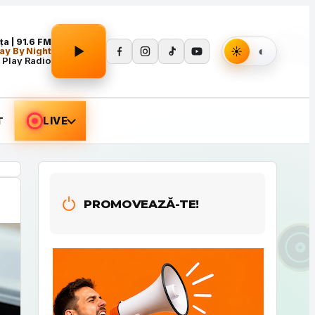
Apasă Play pentru a porni redarea.
a | 91.6 FM
ay By Night
 Play Radio
T
LIVE
PROMOVEAZĂ-TE!