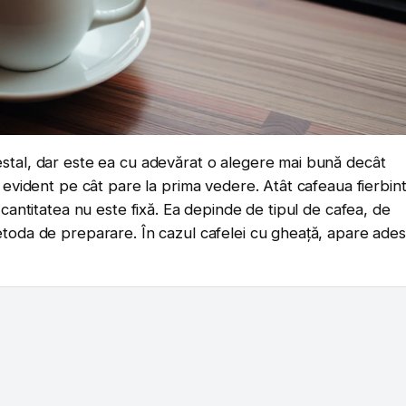
estal, dar este ea cu adevărat o alegere mai bună decât
e evident pe cât pare la prima vedere. Atât cafeaua fierbin
 cantitatea nu este fixă. Ea depinde de tipul de cafea, de
etoda de preparare. În cazul cafelei cu gheață, apare ade