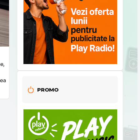
te,
sea
PROMO