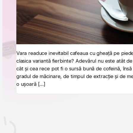
Vara readuce inevitabil cafeaua cu gheață pe pied
clasica variantă fierbinte? Adevărul nu este atât d
cât și cea rece pot fi o sursă bună de cofeină, însă
gradul de măcinare, de timpul de extracție și de m
o ușoară […]