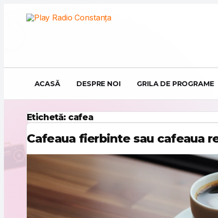
Sari la conținut
ACASĂ
DESPRE NOI
GRILA DE PROGRAME
Etichetă:
cafea
Cafeaua fierbinte sau cafeaua re