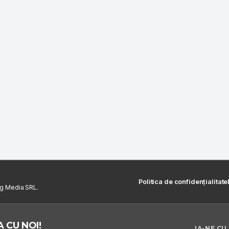
Politica de confidențialitate
ng Media SRL.
 CU NOI!
IA-NE CU