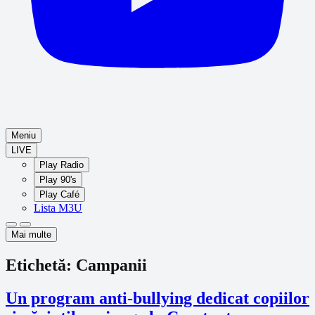
Meniu
LIVE
(se
Play Radio
deschide
(se
Play 90's
într-
deschide
(se
Play Café
o
într-
deschide
(se
fereastră
Lista M3U
o
într-
separată)
Aspect
deschide
fereastră
o
Luminos
Întunecat
separată)
într-
Mai multe
fereastră
o
separată)
filă
Etichetă:
Campanii
nouă)
Un program anti-bullying dedicat copiilor