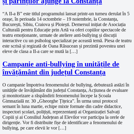
și părinților ajunge la Constanța
“A II-a B” este titlul programului lansat printr-un turneu derulat în 5
orașe, în perioada 14 octombrie – 19 noiembrie, la Constanța,
București, Sibiu, Craiova și Ploiești. Demersul inițiat de Asociația
Culturală pentru Educație prin Artă va oferi copiilor spectacole de
teatru emoționante, urmate de ateliere anti-bullying și discuții
interactive cu un psiholog specializat pe această temă. Piesa de teatru
este scrisă și regizată de Oana Răsucean și prezintă povestea unei
eleve de clasa a II-a care se mută la […]
Campanie anti-bullying în unitățile de
învățământ din județul Constanța
O campanie împotriva fenomenului de bullying, debutează astăzi în
unitățile de învățământ din județul Constanța, Acțiunea de evaluare
și monitorizare a răspândirii fenomenului începe la Școala
Gimnazială nr. 30 „Gheorghe Țițeica”. În urma unui protocol
semant în luna martie, echipe mixte formate din cadre didactice,
inspectori școlari, polițiști, reprezentanți ai Organizației Salvați
Copiii și ai Consiliul Județean al Elevilor vor participa la orele de
dirigenție. Vor fi distribuite fișe de identificare a fenomenului de
bullying, pe care elevii le vor […]