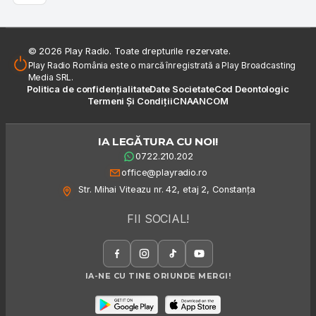
© 2026 Play Radio. Toate drepturile rezervate.
Play Radio România este o marcă înregistrată a Play Broadcasting
Media SRL.
Politica de confidențialitate
Date Societate
Cod Deontologic
Termeni Și Condiții
CNA
ANCOM
IA LEGĂTURA CU NOI!
0722.210.202
office@playradio.ro
Str. Mihai Viteazu nr. 42, etaj 2, Constanța
FII SOCIAL!
IA-NE CU TINE ORIUNDE MERGI!