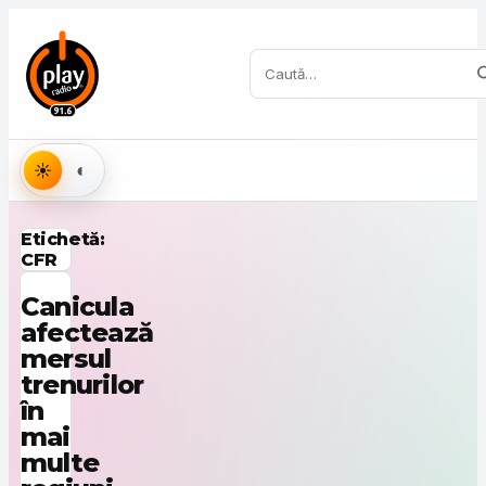
Sari la conținut
Caută:
Aspect
Etichetă:
CFR
Canicula
afectează
mersul
trenurilor
în
mai
multe