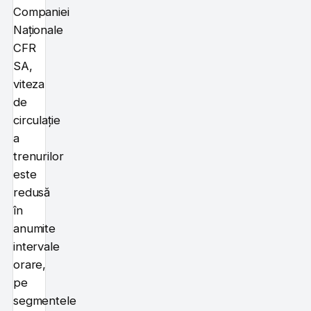
Companiei
Naționale
CFR
SA,
viteza
de
circulație
a
trenurilor
este
redusă
în
anumite
intervale
orare,
pe
segmentele