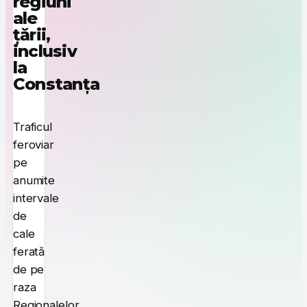
regiuni
ale
țării,
inclusiv
la
Constanța
Traficul
feroviar
pe
anumite
intervale
de
cale
ferată
de pe
raza
Regionalelor