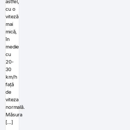
astfel,
cu o
viteză
mai
mică,
în
medie
cu
20-
30
km/h
față
de
viteza
normală.
Măsura
[…]