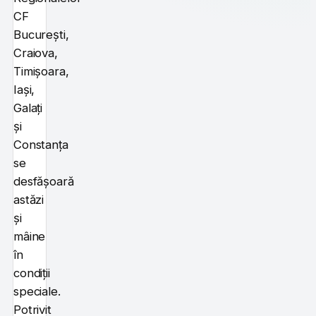
CF
București,
Craiova,
Timișoara,
Iași,
Galați
și
Constanța
se
desfășoară
astăzi
și
mâine
în
condiții
speciale.
Potrivit