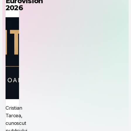
Eurovision
2026
Cristian
Tarcea,
cunoscut
publicului