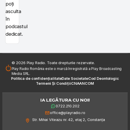
poți
asculta
în
podcastul
dedicat.
© 2026 Play Radio. Toate drepturile rezervate.
Play Radio România este o marcă înregistrată a Play Broadcasting
Media SRL.
Politica de confidențialitate
Date Societate
Cod Deontologic
Termeni Și Condiții
CNA
ANCOM
IA LEGĂTURA CU NOI!
0722.210.202
office@playradio.ro
Str. Mihai Viteazu nr. 42, etaj 2, Constanța