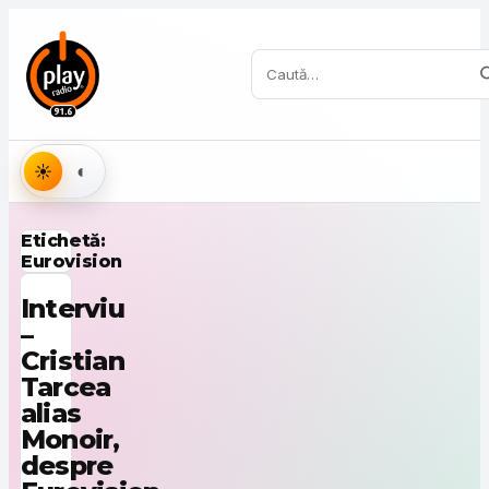
Sari la conținut
Caută:
Aspect
Etichetă:
Eurovision
Interviu
–
Cristian
Tarcea
alias
Monoir,
despre