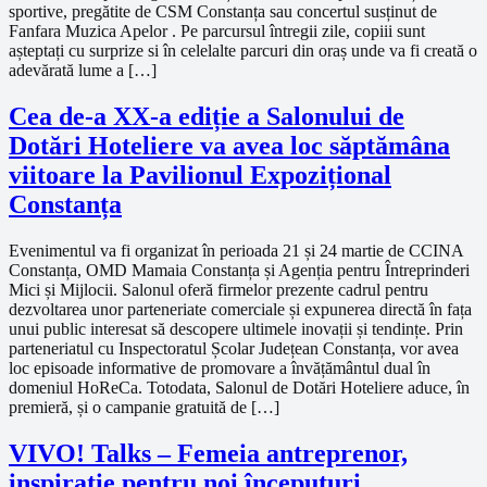
sportive, pregătite de CSM Constanța sau concertul susținut de
Fanfara Muzica Apelor . Pe parcursul întregii zile, copiii sunt
așteptați cu surprize si în celelalte parcuri din oraș unde va fi creată o
adevărată lume a […]
Cea de-a XX-a ediție a Salonului de
Dotări Hoteliere va avea loc săptămâna
viitoare la Pavilionul Expozițional
Constanța
Evenimentul va fi organizat în perioada 21 și 24 martie de CCINA
Constanța, OMD Mamaia Constanța și Agenția pentru Întreprinderi
Mici și Mijlocii. Salonul oferă firmelor prezente cadrul pentru
dezvoltarea unor parteneriate comerciale și expunerea directă în fața
unui public interesat să descopere ultimele inovații și tendințe. Prin
parteneriatul cu Inspectoratul Școlar Județean Constanța, vor avea
loc episoade informative de promovare a învățământul dual în
domeniul HoReCa. Totodata, Salonul de Dotări Hoteliere aduce, în
premieră, și o campanie gratuită de […]
VIVO! Talks – Femeia antreprenor,
inspirație pentru noi începuturi