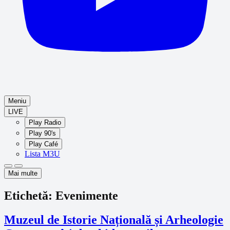
Meniu
LIVE
(se
Play Radio
deschide
(se
Play 90's
într-
deschide
(se
Play Café
o
într-
deschide
(se
fereastră
Lista M3U
o
într-
separată)
Aspect
deschide
fereastră
o
Luminos
Întunecat
separată)
într-
Mai multe
fereastră
o
separată)
filă
Etichetă:
Evenimente
nouă)
Muzeul de Istorie Națională și Arheologie