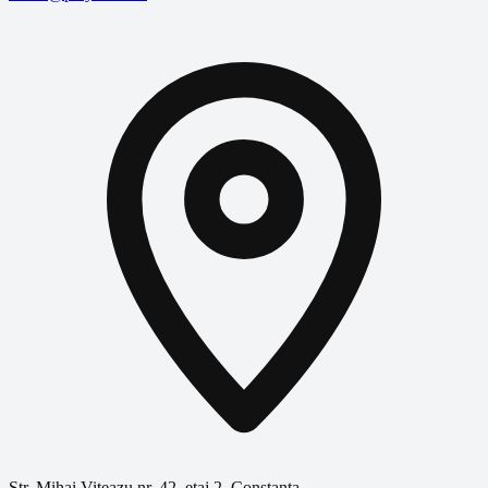
Str. Mihai Viteazu nr. 42, etaj 2, Constanța