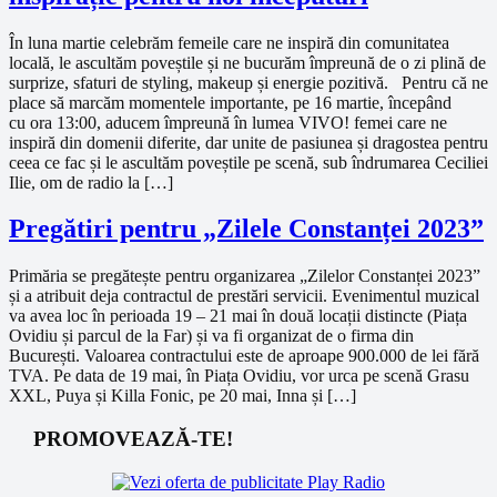
În luna martie celebrăm femeile care ne inspiră din comunitatea
locală, le ascultăm poveștile și ne bucurăm împreună de o zi plină de
surprize, sfaturi de styling, makeup și energie pozitivă. Pentru că ne
place să marcăm momentele importante, pe 16 martie, începând
cu ora 13:00, aducem împreună în lumea VIVO! femei care ne
inspiră din domenii diferite, dar unite de pasiunea și dragostea pentru
ceea ce fac și le ascultăm poveștile pe scenă, sub îndrumarea Ceciliei
Ilie, om de radio la […]
Pregătiri pentru „Zilele Constanței 2023”
Primăria se pregătește pentru organizarea „Zilelor Constanței 2023”
și a atribuit deja contractul de prestări servicii. Evenimentul muzical
va avea loc în perioada 19 – 21 mai în două locații distincte (Piața
Ovidiu și parcul de la Far) și va fi organizat de o firma din
București. Valoarea contractului este de aproape 900.000 de lei fără
TVA. Pe data de 19 mai, în Piața Ovidiu, vor urca pe scenă Grasu
XXL, Puya și Killa Fonic, pe 20 mai, Inna și […]
PROMOVEAZĂ-TE!