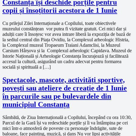
Constanța își deschide porțile pentru
copii și însoțitorii acestora de 1 Iunie
Cu prilejul Zilei Internaționale a Copilului, toate obiectivele
muzeului constănțean vor putea fi vizitate gratuit. Cei mici dar și
adulții care îi însoțesc vor avea intrare liberă la expoziția de bază de
la sediul central din Piața Ovidiu, la Complexul arheologic Histria,
la Complexul muzeal Tropaeum Traiani Adamclisi, la Muzeul
Carsium Hârșova și la Complexul arheologic Capidava. Muzeul de
Istorie Națională și Arheologie Constanța încurajează și facilitează
accesul la cultură, asigurând un cadru adecvat pentru formarea
socială și spirituală a […]
Spectacole, mascote, activități sportive,
povești sau ateliere de creație de 1 Iunie
în parcurile sau pe bulevardele din
municipiul Constanța
Sâmbătă, de Ziua Internațională a Copilului, începând cu ora 10:30,
Parcul de la Gară își va redeschide porțile și îi va întâmpina pe cei
mici într-o atmosferă de poveste cu personaje îndrăgite, sute de
baloane, face painting, muzică, și dans Nu vor lipsi activitățile