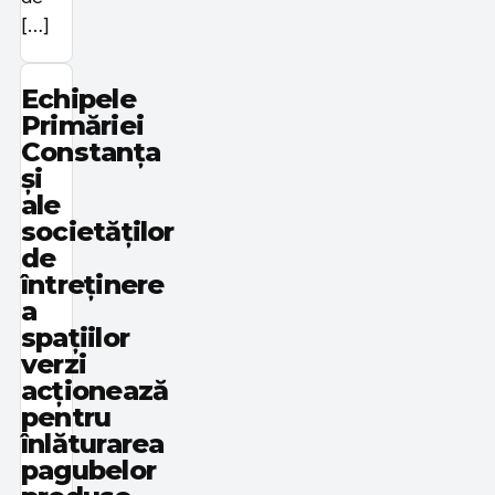
[…]
Echipele
Primăriei
Constanța
și
ale
societăților
de
întreținere
a
spațiilor
verzi
acționează
pentru
înlăturarea
pagubelor