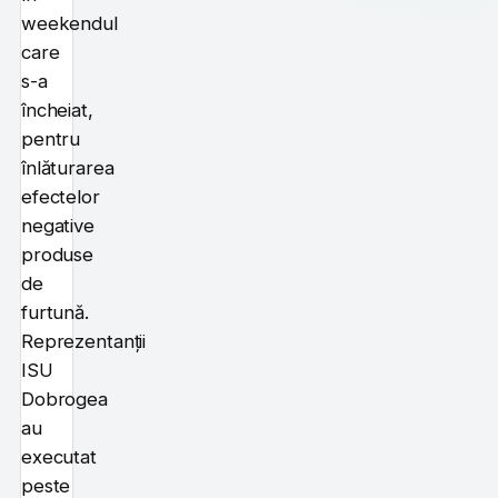
weekendul
care
s-a
încheiat,
pentru
înlăturarea
efectelor
negative
produse
de
furtună.
Reprezentanții
ISU
Dobrogea
au
executat
peste