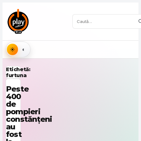
Sari la conținut
Caută:
Aspect
Etichetă:
furtuna
Peste
400
de
pompieri
constănțeni
au
fost