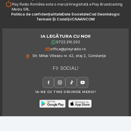
Play Radio România este o marcă înregistrată a Play Broadcasting
Media SRL.
Politica de confidențialitate
Date Societate
Cod Deontologic
Termeni Și Condiții
CNA
ANCOM
IA LEGĂTURA CU NOI!
0722.210.202
office@playradio.ro
Str. Mihai Viteazu nr. 42, etaj 2, Constanța
FII SOCIAL!
IA-NE CU TINE ORIUNDE MERGI!