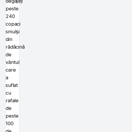
degajați
peste
240
copaci
smulși
din
rădăcină
de
vântul
care
a
suflat
cu
rafale
de
peste
100
de