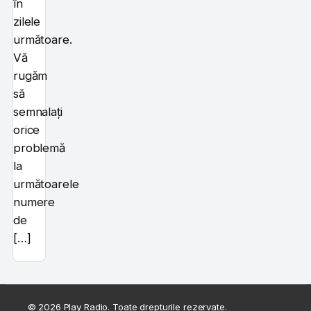
în
zilele
următoare.
Vă
rugăm
să
semnalați
orice
problemă
la
următoarele
numere
de
[…]
© 2026 Play Radio. Toate drepturile rezervate.