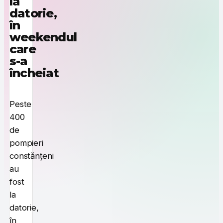
la
datorie,
în
weekendul
care
s-a
încheiat
Peste
400
de
pompieri
constănțeni
au
fost
la
datorie,
în