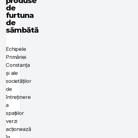
produse
de
furtuna
de
sămbătă
Echipele
Primăriei
Constanța
și ale
societăților
de
întreținere
a
spațiilor
verzi
acționează
în