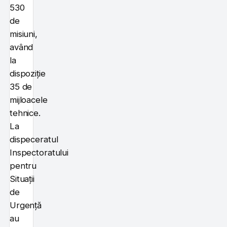
530
de
misiuni,
având
la
dispoziție
35 de
mijloacele
tehnice.
La
dispeceratul
Inspectoratului
pentru
Situații
de
Urgență
au