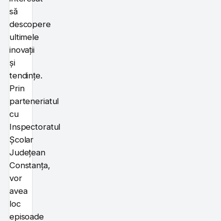
să
descopere
ultimele
inovații
și
tendințe.
Prin
parteneriatul
cu
Inspectoratul
Școlar
Județean
Constanța,
vor
avea
loc
episoade