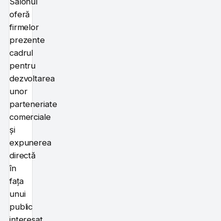
Salonul
oferă
firmelor
prezente
cadrul
pentru
dezvoltarea
unor
parteneriate
comerciale
și
expunerea
directă
în
fața
unui
public
interesat