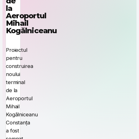
de
la
Aeroportul
Mihail
Kogălniceanu
Proiectul
pentru
construirea
noului
terminal
de la
Aeroportul
Mihail
Kogălniceanu
Constanța
a fost
semnat