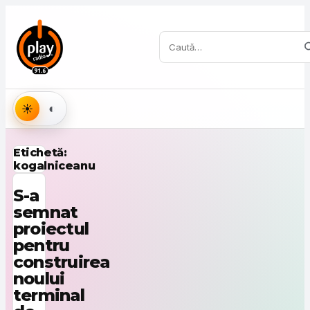
Sari la conținut
Caută:
Aspect
Etichetă:
kogalniceanu
S-a
semnat
proiectul
pentru
construirea
noului
terminal