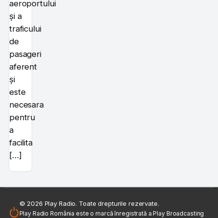
aeroportului
și a
traficului
de
pasageri
aferent
și
este
necesara
pentru
a
facilita
[…]
© 2026 Play Radio. Toate drepturile rezervate.
Play Radio România este o marcă înregistrată a Play Broadcasting