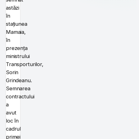
astăzi
în
stațiunea
Mamaia,
în
prezența
ministrului
Transporturilor,
Sorin
Grindeanu.
Semnarea
contractului
a
avut
loc în
cadrul
primei