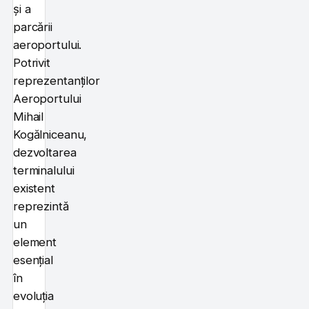
și a
parcării
aeroportului.
Potrivit
reprezentanților
Aeroportului
Mihail
Kogălniceanu,
dezvoltarea
terminalului
existent
reprezintă
un
element
esențial
în
evoluția