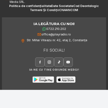
Media SRL.
Politica de confidențialitate
Date Societate
Cod Deontologic
Termeni Și Condiții
CNA
ANCOM
IA LEGĂTURA CU NOI!
0722.210.202
office@playradio.ro
Str. Mihai Viteazu nr. 42, etaj 2, Constanța
FII SOCIAL!
IA-NE CU TINE ORIUNDE MERGI!