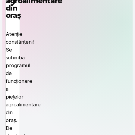
agroalimentare
din
oraș
Atenție
constănțeni!
Se
schimba
programul
de
funcționare
a
piețelor
agroalimentare
din
oraș.
De