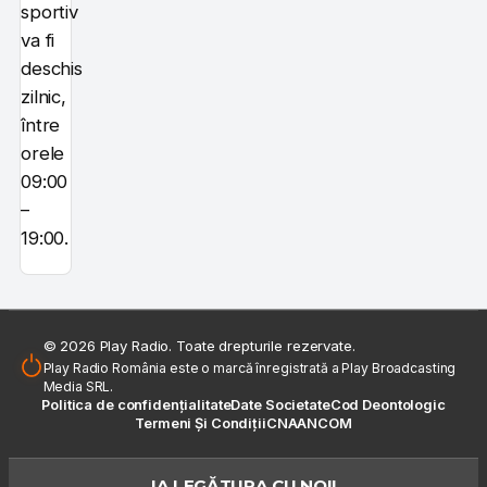
sportiv
va fi
deschis
zilnic,
între
orele
09:00
–
19:00.
© 2026 Play Radio. Toate drepturile rezervate.
Play Radio România este o marcă înregistrată a Play Broadcasting
Media SRL.
Politica de confidențialitate
Date Societate
Cod Deontologic
Termeni Și Condiții
CNA
ANCOM
IA LEGĂTURA CU NOI!