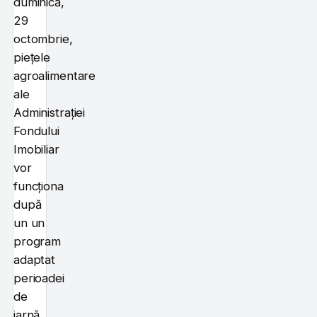
duminică,
29
octombrie,
piețele
agroalimentare
ale
Administrației
Fondului
Imobiliar
vor
funcționa
după
un un
program
adaptat
perioadei
de
iarnă.