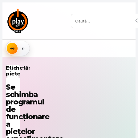
Sari la conținut
Caută:
Aspect
Etichetă:
piete
Se
schimba
programul
de
funcționare
a
piețelor