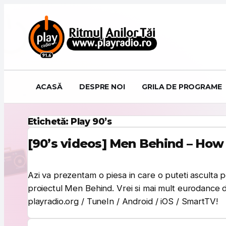
Sari la conținut
ACASĂ
DESPRE NOI
GRILA DE PROGRAME
Etichetă:
Play 90’s
[90’s videos] Men Behind – How 
Azi va prezentam o piesa in care o puteti asculta 
proiectul Men Behind. Vrei si mai mult eurodance d
playradio.org / TuneIn / Android / iOS / SmartTV!