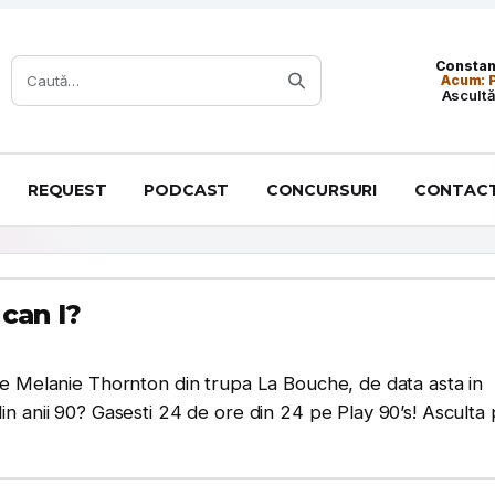
Caută:
Constanț
Acum: P
Ascultă
REQUEST
PODCAST
CONCURSURI
CONTAC
can I?
pe Melanie Thornton din trupa La Bouche, de data asta in
in anii 90? Gasesti 24 de ore din 24 pe Play 90’s! Asculta