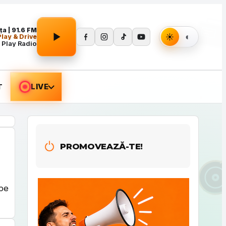
Apasă Play pentru a porni redarea.
a | 91.6 FM
lay & Drive
 Play Radio
T
LIVE
PROMOVEAZĂ-TE!
 pe