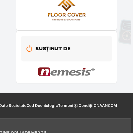
SUSȚINUT DE
Date Societate
Cod Deontologic
Termeni Și Condiții
CNA
ANCOM
 TINE ORIUNDE MERGI!