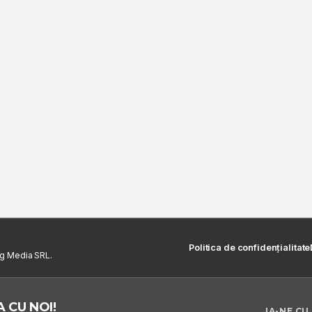
Politica de confidențialitate
ng Media SRL.
 CU NOI!
IA-NE CU