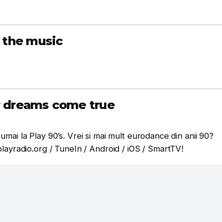
r the music
our dreams come true
mai la Play 90’s. Vrei si mai mult eurodance din anii 90?
playradio.org / TuneIn / Android / iOS / SmartTV!