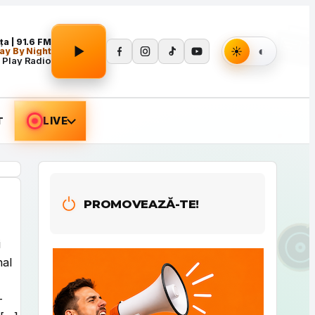
Apasă Play pentru a porni redarea.
a | 91.6 FM
ay By Night
 Play Radio
T
LIVE
PROMOVEAZĂ-TE!
i
nal
-