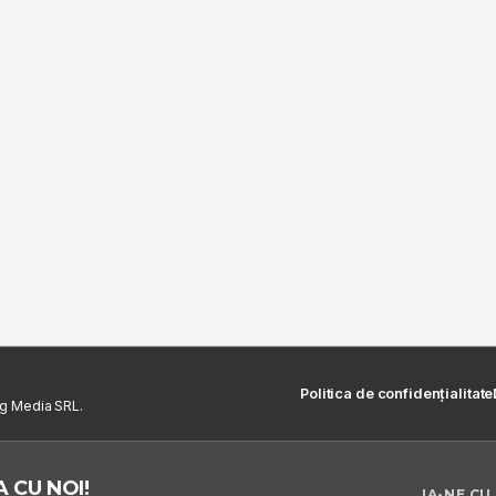
Politica de confidențialitate
ng Media SRL.
 CU NOI!
IA-NE CU