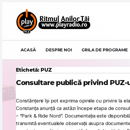
Sari la conținut
ACASĂ
DESPRE NOI
GRILA DE PROGRAME
Etichetă:
PUZ
Consultare publică privind PUZ-
Constănțenii își pot exprima opiniile cu privire la 
Constanța anunță ca astăzi începe etapa de consult
– “Park & Ride Nord”. Documentația este disponibilă p
transmită eventualele observații asupra documentel