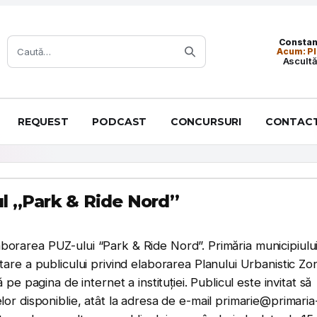
Caută:
Constanț
Acum: Pl
Ascultă
REQUEST
PODCAST
CONCURSURI
CONTAC
ul „Park & Ride Nord”
elaborarea PUZ-ului “Park & Ride Nord”. Primăria municipiulu
are a publicului privind elaborarea Planului Urbanistic Zo
e pagina de internet a instituției. Publicul este invitat să
or disponiblie, atât la adresa de e-mail primarie@primaria