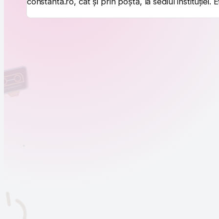
constanta.ro, cât și prin poștă, la sediul instituției