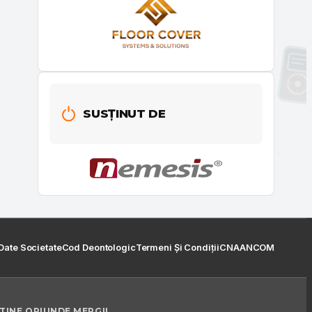
SUSȚINUT DE
Date Societate
Cod Deontologic
Termeni Și Condiții
CNA
ANCOM
 TINE ORIUNDE MERGI!