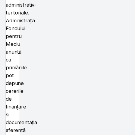
administrativ-
teritoriale.
Administrația
Fondului
pentru
Mediu
anunță
ca
primăriile
pot
depune
cererile
de
finanțare
și
documentația
aferentă