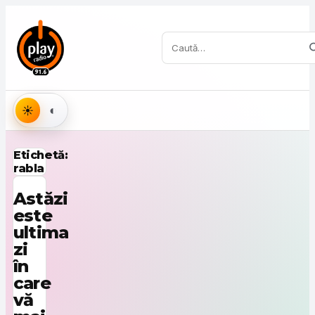
Sari la conținut
Caută:
Aspect
Etichetă:
rabla
Astăzi
este
ultima
zi
în
care
vă