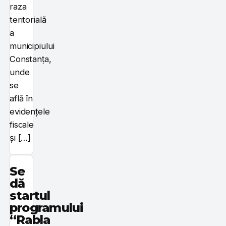
raza
teritorială
a
municipiului
Constanța,
unde
se
află în
evidențele
fiscale
și […]
Se
dă
startul
programului
“Rabla