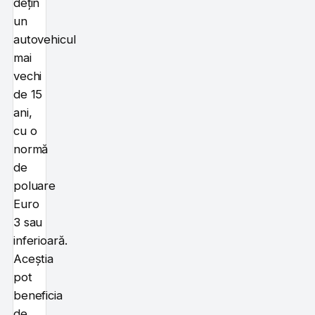
dețin
un
autovehicul
mai
vechi
de 15
ani,
cu o
normă
de
poluare
Euro
3 sau
inferioară.
Aceștia
pot
beneficia
de