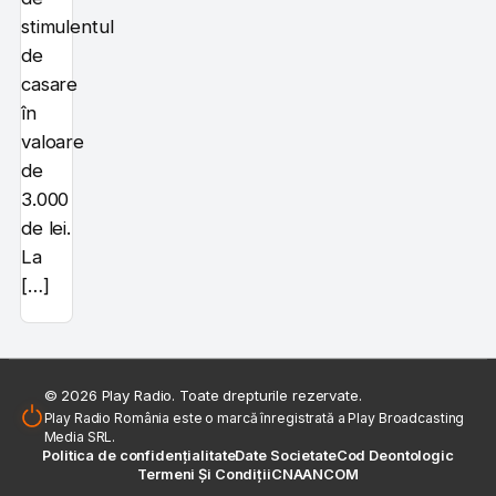
stimulentul
de
casare
în
valoare
de
3.000
de lei.
La
[…]
© 2026 Play Radio. Toate drepturile rezervate.
Play Radio România este o marcă înregistrată a Play Broadcasting
Media SRL.
Politica de confidențialitate
Date Societate
Cod Deontologic
Termeni Și Condiții
CNA
ANCOM