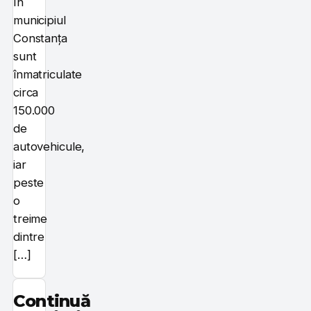
În
municipiul
Constanța
sunt
înmatriculate
circa
150.000
de
autovehicule,
iar
peste
o
treime
dintre
[…]
Continuă