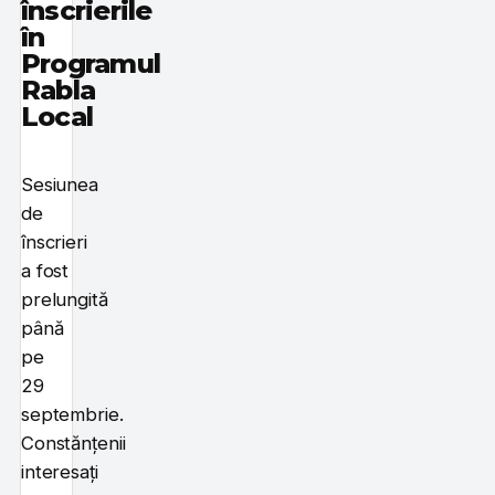
înscrierile
în
Programul
Rabla
Local
Sesiunea
de
înscrieri
a fost
prelungită
până
pe
29
septembrie.
Constănțenii
interesați