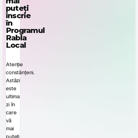
mai
puteți
înscrie
în
Programul
Rabla
Local
Atenție
constănțeni.
Astăzi
este
ultima
zi în
care
vă
mai
puteți