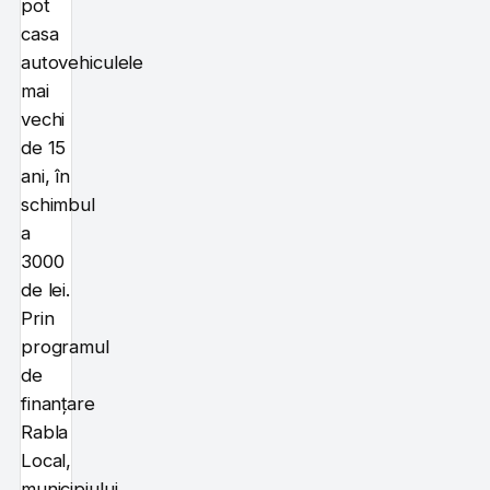
pot
casa
autovehiculele
mai
vechi
de 15
ani, în
schimbul
a
3000
de lei.
Prin
programul
de
finanțare
Rabla
Local,
municipiului