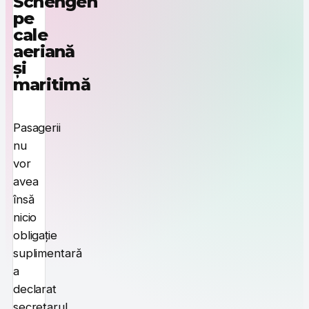
Schengen
pe
cale
aeriană
și
maritimă
Pasagerii
nu
vor
avea
însă
nicio
obligație
suplimentară
a
declarat
secretarul