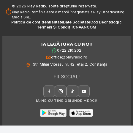
© 2026 Play Radio. Toate drepturile rezervate.
Play Radio România este o marcă înregistrată a Play Broadcasting
Media SRL.
Politica de confidențialitate
Date Societate
Cod Deontologic
Termeni Și Condiții
CNA
ANCOM
IA LEGĂTURA CU NOI!
0722.210.202
office@playradio.ro
Str. Mihai Viteazu nr. 42, etaj 2, Constanța
FII SOCIAL!
IA-NE CU TINE ORIUNDE MERGI!