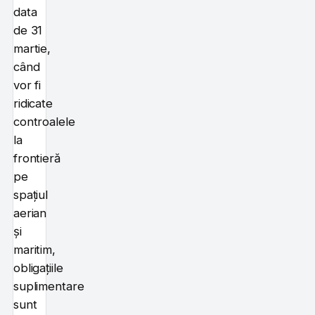
data
de 31
martie,
când
vor fi
ridicate
controalele
la
frontieră
pe
spațiul
aerian
și
maritim,
obligațiile
suplimentare
sunt