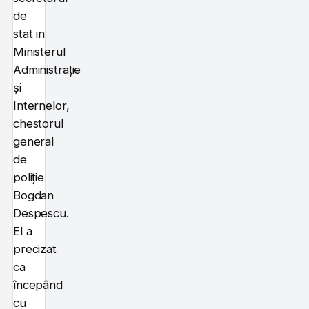
de
stat in
Ministerul
Administrație
și
Internelor,
chestorul
general
de
poliție
Bogdan
Despescu.
El a
precizat
ca
începând
cu