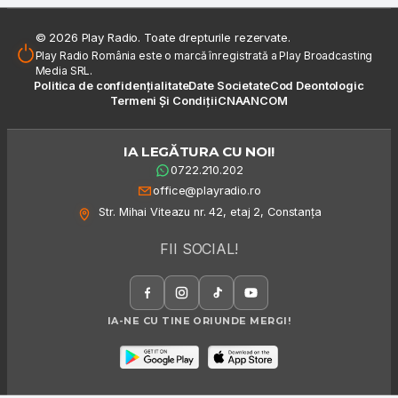
© 2026 Play Radio. Toate drepturile rezervate.
Play Radio România este o marcă înregistrată a Play Broadcasting
Media SRL.
Politica de confidențialitate
Date Societate
Cod Deontologic
Termeni Și Condiții
CNA
ANCOM
IA LEGĂTURA CU NOI!
0722.210.202
office@playradio.ro
Str. Mihai Viteazu nr. 42, etaj 2, Constanța
FII SOCIAL!
IA-NE CU TINE ORIUNDE MERGI!