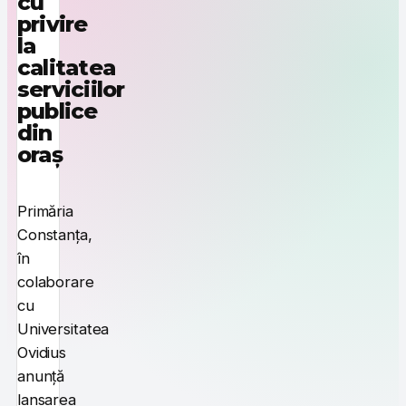
cu
privire
la
calitatea
serviciilor
publice
din
oraș
Primăria
Constanța,
în
colaborare
cu
Universitatea
Ovidius
anunță
lansarea