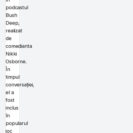
podcastul
Bush
Deep,
realizat
de
comedianta
Nikki
Osborne.
În
timpul
conversației,
el a
fost
inclus
în
popularul
joc