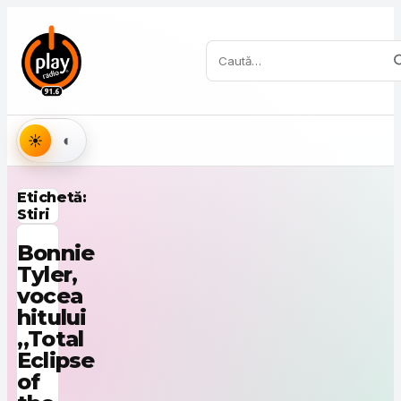
Sari la conținut
Caută:
Aspect
Etichetă:
Stiri
Bonnie
Tyler,
vocea
hitului
„Total
Eclipse
of