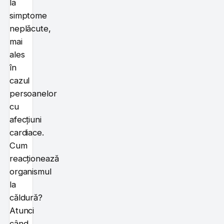
la
simptome
neplăcute,
mai
ales
în
cazul
persoanelor
cu
afecțiuni
cardiace.
Cum
reacționează
organismul
la
căldură?
Atunci
când