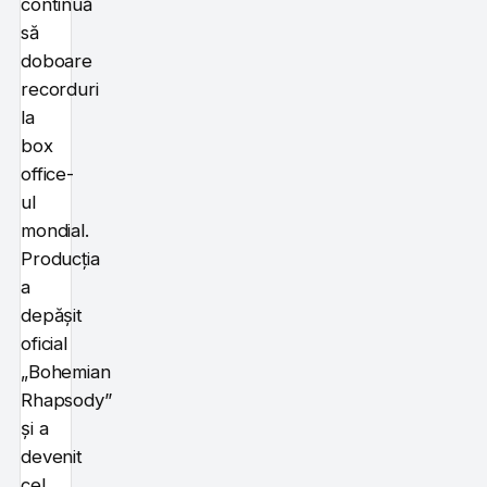
continuă
să
doboare
recorduri
la
box
office-
ul
mondial.
Producția
a
depășit
oficial
„Bohemian
Rhapsody”
și a
devenit
cel