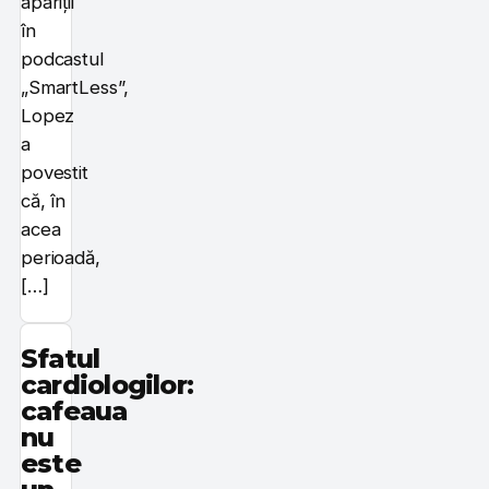
apariții
în
podcastul
„SmartLess”,
Lopez
a
povestit
că, în
acea
perioadă,
[…]
Sfatul
cardiologilor:
cafeaua
nu
este