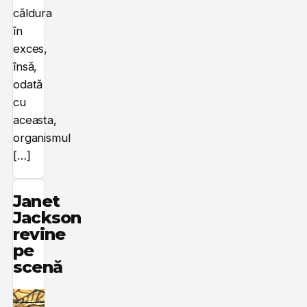
căldura
în
exces,
însă,
odată
cu
aceasta,
organismul
[…]
Janet
Jackson
revine
pe
scenă