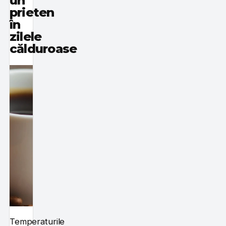
un
prieten
în
zilele
călduroase
Temperaturile