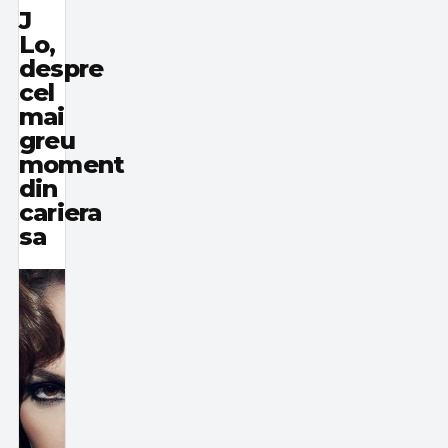
J
Lo,
despre
cel
mai
greu
moment
din
cariera
sa