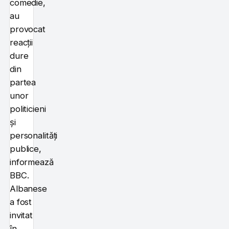
comedie,
au
provocat
reacții
dure
din
partea
unor
politicieni
și
personalități
publice,
informează
BBC.
Albanese
a fost
invitat
în