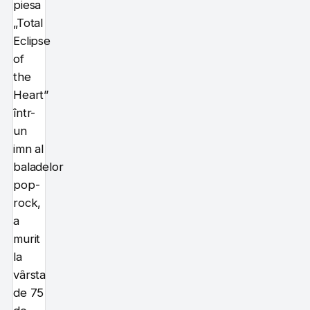
piesa
„Total
Eclipse
of
the
Heart”
într-
un
imn al
baladelor
pop-
rock,
a
murit
la
vârsta
de 75