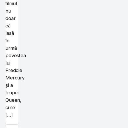
filmul
nu
doar
că
lasă
în
urmă
povestea
lui
Freddie
Mercury
și a
trupei
Queen,
ci se
[…]