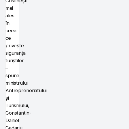
Costineşti,
mai
ales
în
ceea
ce
priveşte
siguranţa
turiştilor
–
spune
ministrului
Antreprenoriatului
şi
Turismului,
Constantin-
Daniel
Cadariu,