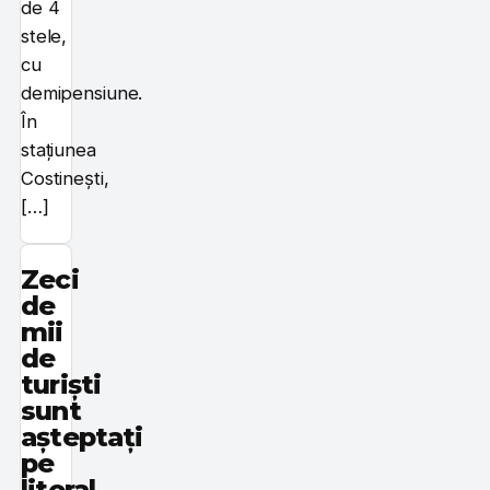
de 4
stele,
cu
demipensiune.
În
stațiunea
Costinești,
[…]
Zeci
de
mii
de
turiști
sunt
așteptați
pe
litoral