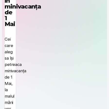
în
minivacanța
de
1
Mai
Cei
care
aleg
sa își
petreaca
minivacanța
de 1
Mai,
la
malul
mării
vor