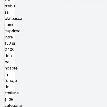
trebui
sa
plătească
sume
cuprinse
intre
150 și
2400
de lei
pe
noapte,
în
funcție
de
stațiune
și de
categoria