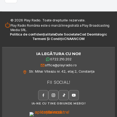
© 2026 Play Radio. Toate drepturile rezervate.
Play Radio România este o marcă înregistrată a Play Broadcasting
Media SRL.
Politica de confidențialitate
Date Societate
Cod Deontologic
Termeni Și Condiții
CNA
ANCOM
IA LEGĂTURA CU NOI!
0722.210.202
office@playradio.ro
Str. Mihai Viteazu nr. 42, etaj 2, Constanța
FII SOCIAL!
IA-NE CU TINE ORIUNDE MERGI!