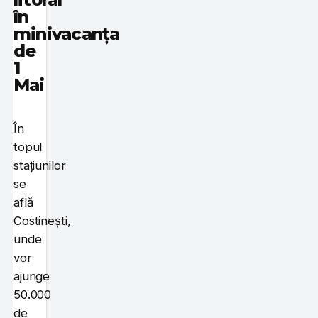
în
minivacanța
de
1
Mai
În
topul
stațiunilor
se
află
Costinești,
unde
vor
ajunge
50.000
de