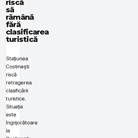
riscă
să
rămână
fără
clasificarea
turistică
Stațiunea
Costinești
riscă
retragerea
clasificării
turistice.
Situaţia
este
îngrijorătoare
la