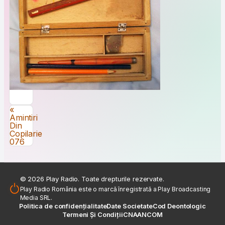
Navigare în articole
«
Amintiri
Din
Copilarie
076
© 2026 Play Radio. Toate drepturile rezervate.
Play Radio România este o marcă înregistrată a Play Broadcasting
Media SRL.
Politica de confidențialitate
Date Societate
Cod Deontologic
Termeni Și Condiții
CNA
ANCOM