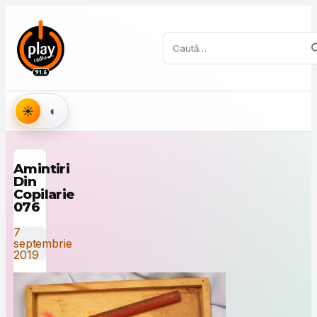
Sari la conținut
Caută:
Aspect
Amintiri
Din
Copilarie
076
7
septembrie
2019