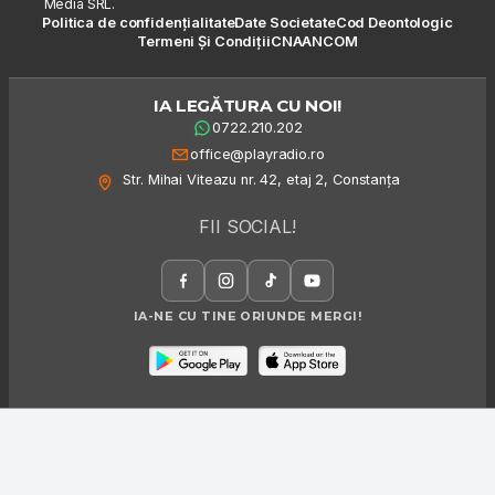
Media SRL.
Politica de confidențialitate
Date Societate
Cod Deontologic
Termeni Și Condiții
CNA
ANCOM
IA LEGĂTURA CU NOI!
0722.210.202
office@playradio.ro
Str. Mihai Viteazu nr. 42, etaj 2, Constanța
FII SOCIAL!
IA-NE CU TINE ORIUNDE MERGI!