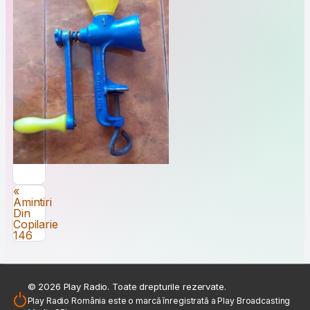
Navigare în articole
«
Amintiri
Din
Copilarie
146
© 2026 Play Radio. Toate drepturile rezervate.
Play Radio România este o marcă înregistrată a Play Broadcasting