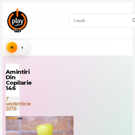
Sari la conținut
Caută:
Aspect
Amintiri
Din
Copilarie
146
7
septembrie
2019