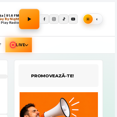
a | 91.6 FM
ay By Night
 Play Radio
T
LIVE
PROMOVEAZĂ-TE!