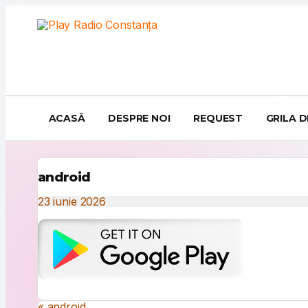
Sari la conținut
ACASĂ
DESPRE NOI
REQUEST
GRILA 
android
23 iunie 2026
« android