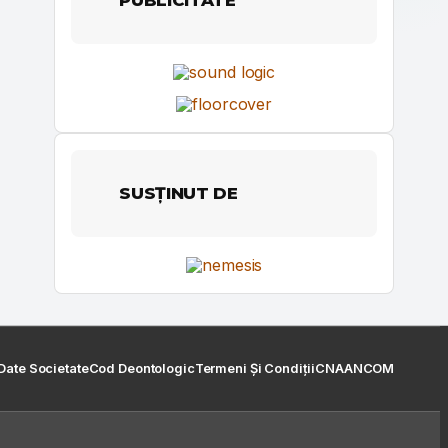
SUSȚINUT DE
Date Societate
Cod Deontologic
Termeni Și Condiții
CNA
ANCOM