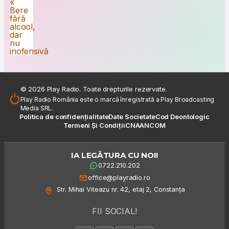
Navigare în articole
«
Bere
fără
alcool,
dar
nu
inofensivă
© 2026 Play Radio. Toate drepturile rezervate.
Play Radio România este o marcă înregistrată a Play Broadcasting
Media SRL.
Politica de confidențialitate
Date Societate
Cod Deontologic
Termeni Și Condiții
CNA
ANCOM
IA LEGĂTURA CU NOI!
0722.210.202
office@playradio.ro
Str. Mihai Viteazu nr. 42, etaj 2, Constanța
FII SOCIAL!