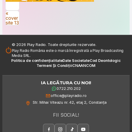
Navigare în articole
«
cover
site 13
© 2026 Play Radio. Toate drepturile rezervate.
Play Radio România este o marcă înregistrată a Play Broadcasting
Media SRL.
Politica de confidențialitate
Date Societate
Cod Deontologic
Termeni Și Condiții
CNA
ANCOM
IA LEGĂTURA CU NOI!
0722.210.202
office@playradio.ro
Str. Mihai Viteazu nr. 42, etaj 2, Constanța
FII SOCIAL!