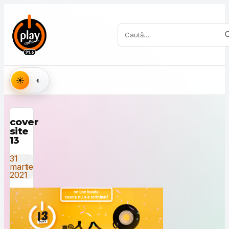
Sari la conținut
Caută:
Aspect
cover
site
13
31
martie
2021