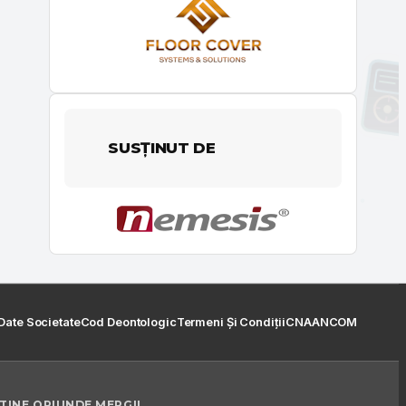
SUSȚINUT DE
Date Societate
Cod Deontologic
Termeni Și Condiții
CNA
ANCOM
 TINE ORIUNDE MERGI!