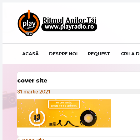
Sari la conținut
ACASĂ
DESPRE NOI
REQUEST
GRILA 
cover site
31 martie 2021
« cover site