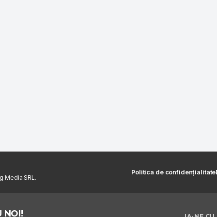
Politica de confidențialitate
ng Media SRL.
 NOI!
IA-NE CU