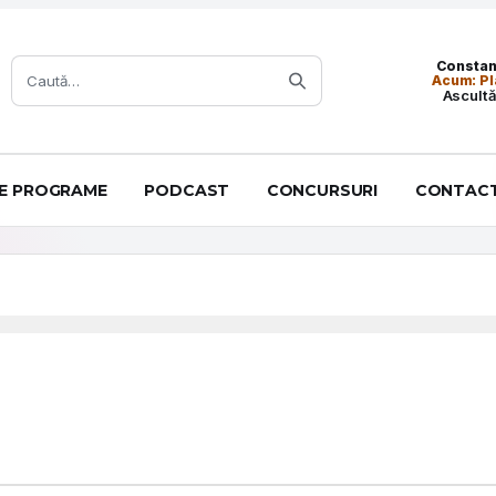
Caută:
Constanț
Acum: P
Ascultă
DE PROGRAME
PODCAST
CONCURSURI
CONTAC