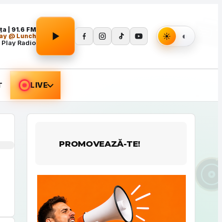
Apasă Play pentru a porni redarea.
a | 91.6 FM
lay @ Lunch
 Play Radio
T
LIVE
PROMOVEAZĂ-TE!