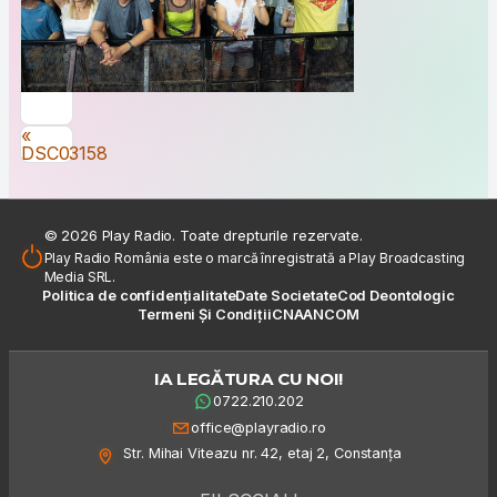
Navigare în articole
«
DSC03158
© 2026 Play Radio. Toate drepturile rezervate.
Play Radio România este o marcă înregistrată a Play Broadcasting
Media SRL.
Politica de confidențialitate
Date Societate
Cod Deontologic
Termeni Și Condiții
CNA
ANCOM
IA LEGĂTURA CU NOI!
0722.210.202
office@playradio.ro
Str. Mihai Viteazu nr. 42, etaj 2, Constanța