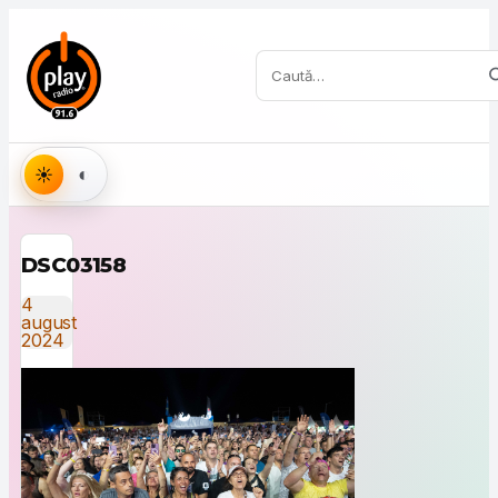
Sari la conținut
Caută:
Aspect
DSC03158
4
august
2024