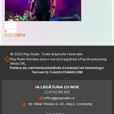
Navigare în articole
«
DSC03914
© 2026 Play Radio. Toate drepturile rezervate.
Play Radio România este o marcă înregistrată a Play Broadcasting
Media SRL.
Politica de confidențialitate
Date Societate
Cod Deontologic
Termeni Și Condiții
CNA
ANCOM
IA LEGĂTURA CU NOI!
0722.210.202
office@playradio.ro
Str. Mihai Viteazu nr. 42, etaj 2, Constanța