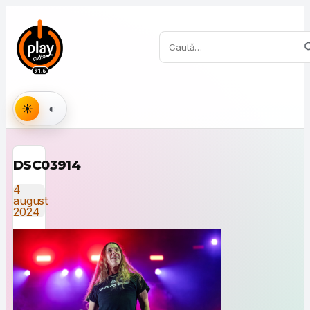
Sari la conținut
Caută:
Aspect
DSC03914
4
august
2024