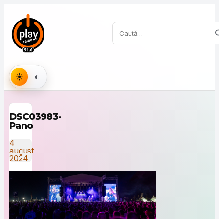
Sari la conținut
Caută:
Aspect
DSC03983-
Pano
4
august
2024