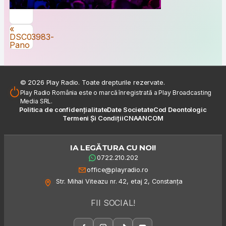
Navigare în articole
«
DSC03983-
Pano
© 2026 Play Radio. Toate drepturile rezervate.
Play Radio România este o marcă înregistrată a Play Broadcasting
Media SRL.
Politica de confidențialitate
Date Societate
Cod Deontologic
Termeni Și Condiții
CNA
ANCOM
IA LEGĂTURA CU NOI!
0722.210.202
office@playradio.ro
Str. Mihai Viteazu nr. 42, etaj 2, Constanța
FII SOCIAL!