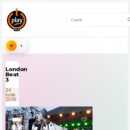
Sari la conținut
Caută:
Aspect
London
Beat
3
24
iunie
2019