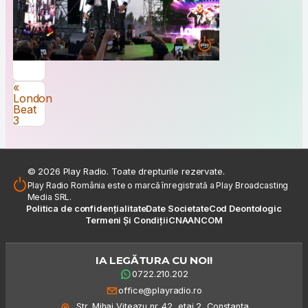
Navigare în articole
«
London
Beat
3
© 2026 Play Radio. Toate drepturile rezervate.
Play Radio România este o marcă înregistrată a Play Broadcasting
Media SRL.
Politica de confidențialitate
Date Societate
Cod Deontologic
Termeni Și Condiții
CNA
ANCOM
IA LEGĂTURA CU NOI!
0722.210.202
office@playradio.ro
Str. Mihai Viteazu nr. 42, etaj 2, Constanța