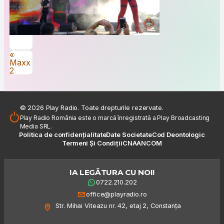
Navigare în articole
«
Maxx
2
© 2026 Play Radio. Toate drepturile rezervate.
Play Radio România este o marcă înregistrată a Play Broadcasting
Media SRL.
Politica de confidențialitate
Date Societate
Cod Deontologic
Termeni Și Condiții
CNA
ANCOM
IA LEGĂTURA CU NOI!
0722.210.202
office@playradio.ro
Str. Mihai Viteazu nr. 42, etaj 2, Constanța