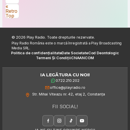
Navigare în articole
«
Retro
Top
© 2026 Play Radio. Toate drepturile rezervate.
Play Radio România este o marcă înregistrată a Play Broadcasting
Media SRL.
Politica de confidențialitate
Date Societate
Cod Deontologic
Termeni Și Condiții
CNA
ANCOM
IA LEGĂTURA CU NOI!
0722.210.202
office@playradio.ro
Str. Mihai Viteazu nr. 42, etaj 2, Constanța
FII SOCIAL!
IA-NE CU TINE ORIUNDE MERGI!