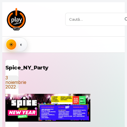
Sari la conținut
Caută:
Aspect
Spice_NY_Party
3
noiembrie
2022