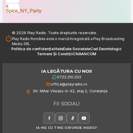
Navigare în articole
«
Spice_NY_Party
© 2026 Play Radio. Toate drepturile rezervate.
Play Radio România este o marcă înregistrată a Play Broadcasting
Media SRL.
Politica de confidențialitate
Date Societate
Cod Deontologic
Termeni Și Condiții
CNA
ANCOM
IA LEGĂTURA CU NOI!
0722.210.202
office@playradio.ro
Str. Mihai Viteazu nr. 42, etaj 2, Constanța
FII SOCIAL!
IA-NE CU TINE ORIUNDE MERGI!