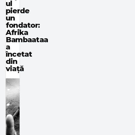
ul
pierde
un
fondator:
Afrika
Bambaataa
a
încetat
din
viață