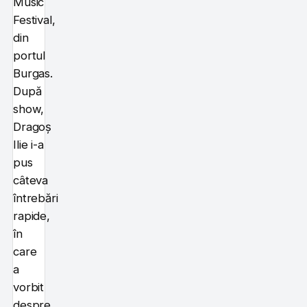
Music
Festival,
din
portul
Burgas.
După
show,
Dragoș
Ilie i-a
pus
câteva
întrebări
rapide,
în
care
a
vorbit
despre