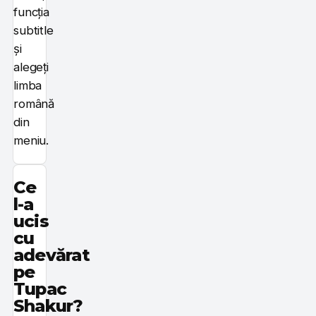
funcția
subtitle
și
alegeți
limba
română
din
meniu.
Ce
l-a
ucis
cu
adevărat
pe
Tupac
Shakur?