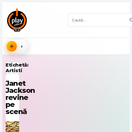
Sari la conținut
Caută:
Aspect
Etichetă:
Artisti
Janet
Jackson
revine
pe
scenă