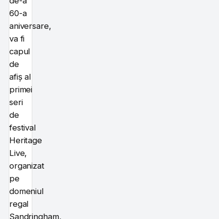
de-a
60-a
aniversare,
va fi
capul
de
afiș al
primei
seri
de
festival
Heritage
Live,
organizat
pe
domeniul
regal
Sandringham,