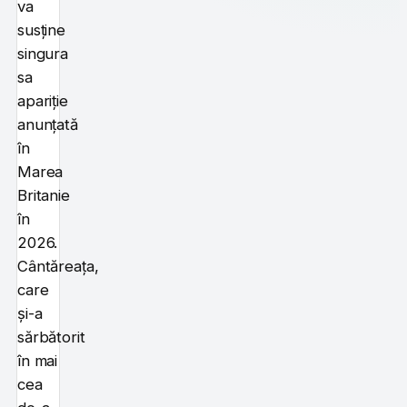
va
susține
singura
sa
apariție
anunțată
în
Marea
Britanie
în
2026.
Cântăreața,
care
și-a
sărbătorit
în mai
cea