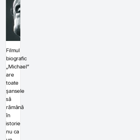
Filmul
biografic
„Michael”
are
toate
șansele
să
rămână
în
istorie
nu ca
un