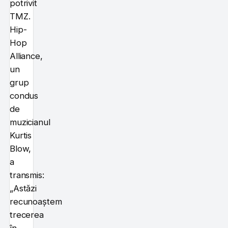
potrivit
TMZ.
Hip-
Hop
Alliance,
un
grup
condus
de
muzicianul
Kurtis
Blow,
a
transmis:
„Astăzi
recunoaștem
trecerea
în