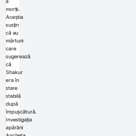
a
morții.
Aceștia
susțin
că au
mărturii
care
sugerează
că
Shakur
era în
stare
stabilă
după
împușcătură.
Investigația
apărării
Ancheta