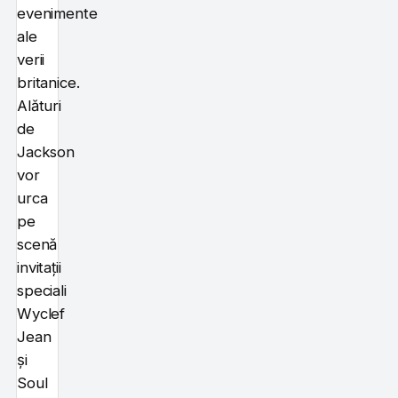
evenimente
ale
verii
britanice.
Alături
de
Jackson
vor
urca
pe
scenă
invitații
speciali
Wyclef
Jean
și
Soul