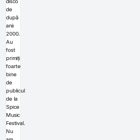
disco
de
după
anii
2000.
Au
fost
primiți
foarte
bine
de
publicul
de la
Spice
Music
Festival.
Nu
am