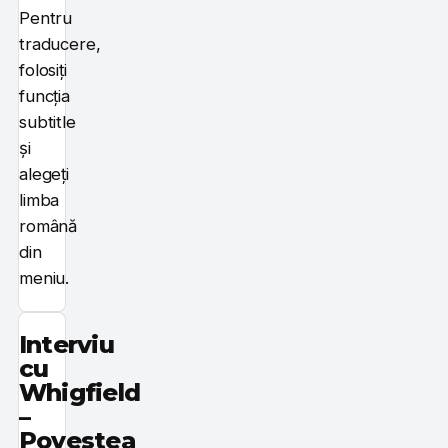
Pentru
traducere,
folosiți
funcția
subtitle
și
alegeți
limba
română
din
meniu.
Interviu
cu
Whigfield
–
Povestea