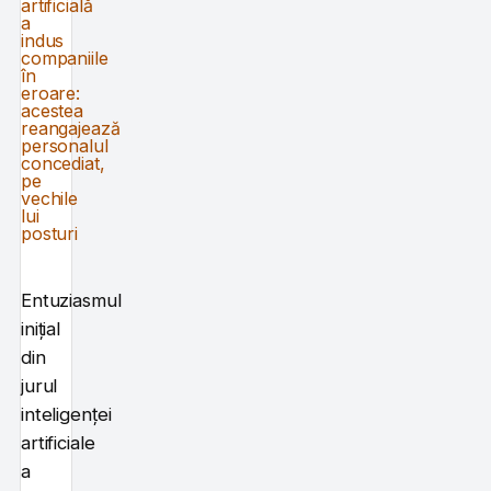
Entuziasmul
inițial
din
jurul
inteligenței
artificiale
a