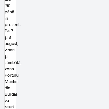
’90
până
în
prezent.
Pe 7
și 8
august,
vineri
și
sâmbătă,
zona
Portului
Maritim
din
Burgas
va
reuni