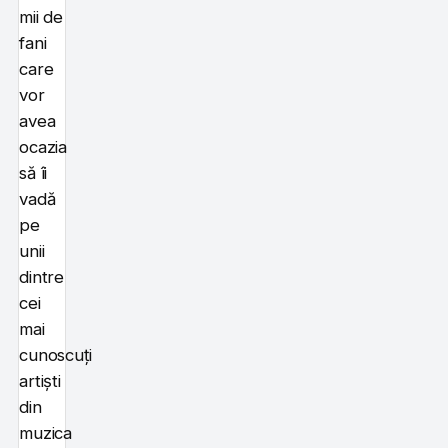
mii de
fani
care
vor
avea
ocazia
să îi
vadă
pe
unii
dintre
cei
mai
cunoscuți
artiști
din
muzica