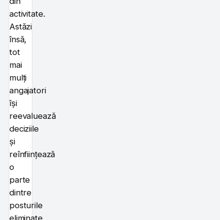
din
activitate.
Astăzi
însă,
tot
mai
mulți
angajatori
își
reevaluează
deciziile
și
reînființează
o
parte
dintre
posturile
eliminate,