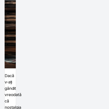
Dacă
v-ați
gândit
vreodată
că
nostalgia