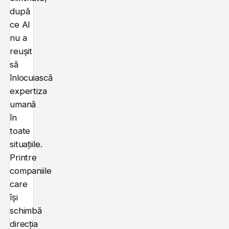
după
ce AI
nu a
reușit
să
înlocuiască
expertiza
umană
în
toate
situațiile.
Printre
companiile
care
își
schimbă
direcția