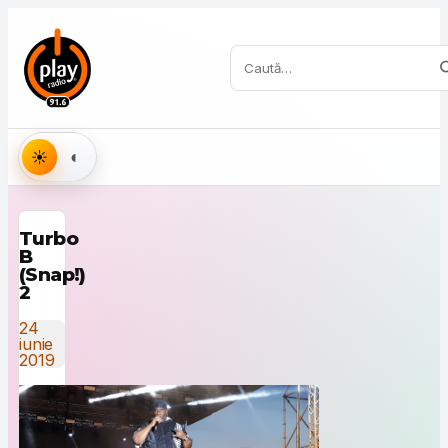
Sari la conținut
Caută:
Aspect
Turbo
B
(Snap!)
2
24
iunie
2019