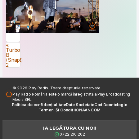
Navigare în articole
«
Turbo
B
(Snap!)
2
© 2026 Play Radio. Toate drepturile rezervate.
Play Radio România este o marcă înregistrată a Play Broadcasting
Media SRL.
Politica de confidențialitate
Date Societate
Cod Deontologic
Termeni Și Condiții
CNA
ANCOM
IA LEGĂTURA CU NOI!
0722.210.202