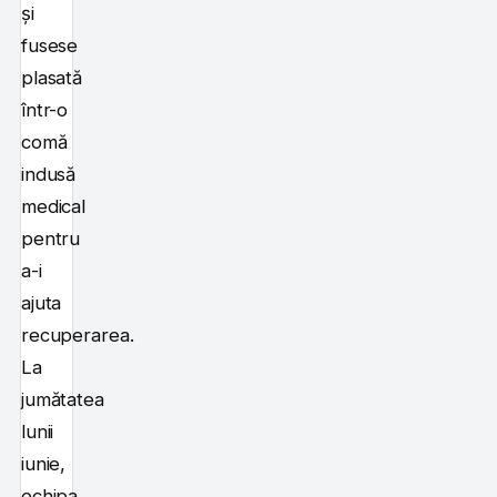
și
fusese
plasată
într-o
comă
indusă
medical
pentru
a-i
ajuta
recuperarea.
La
jumătatea
lunii
iunie,
echipa