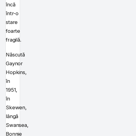
încă
într-o
stare
foarte
fragilă.
Născută
Gaynor
Hopkins,
în
1951,
în
Skewen,
lângă
Swansea,
Bonnie