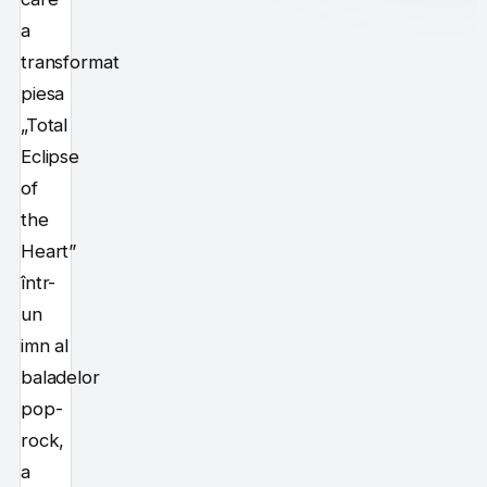
a
transformat
piesa
„Total
Eclipse
of
the
Heart”
într-
un
imn al
baladelor
pop-
rock,
a