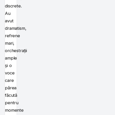
discrete.
Au
avut
dramatism,
refrene
mari,
orchestrații
ample
și o
voce
care
părea
făcută
pentru
momente