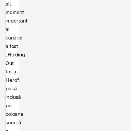
alt
moment
important
al
carierei
a fost
„Holding
Out
for a
Hero”,
piesă
inclusă
pe
coloana
sonoră