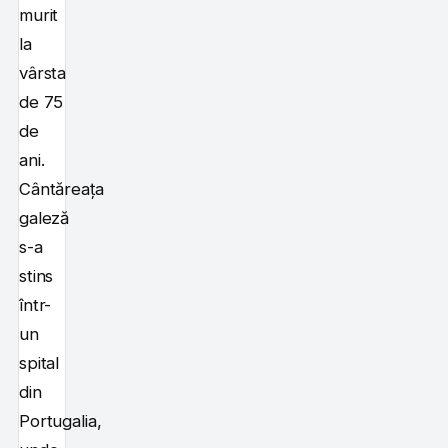
murit
la
vârsta
de 75
de
ani.
Cântăreața
galeză
s-a
stins
într-
un
spital
din
Portugalia,