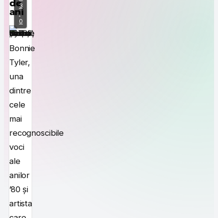
de
3
ani
.
0
Bonnie
Tyler,
una
dintre
cele
mai
recognoscibile
voci
ale
anilor
’80 și
artista
care