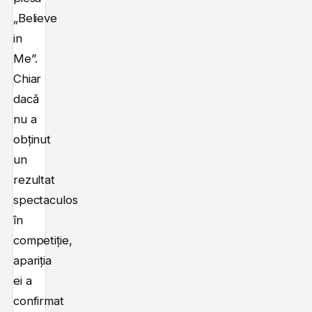
„Believe
in
Me”.
Chiar
dacă
nu a
obținut
un
rezultat
spectaculos
în
competiție,
apariția
ei a
confirmat