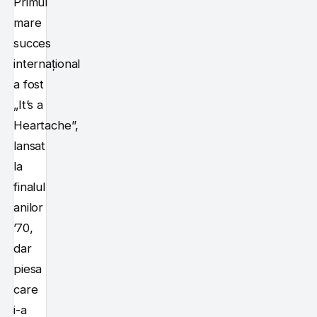
Primul
mare
succes
internațional
a fost
„It’s a
Heartache”,
lansat
la
finalul
anilor
’70,
dar
piesa
care
i-a