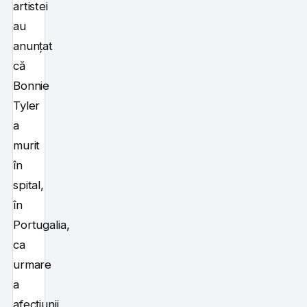
artistei
au
anunțat
că
Bonnie
Tyler
a
murit
în
spital,
în
Portugalia,
ca
urmare
a
afecțiunii