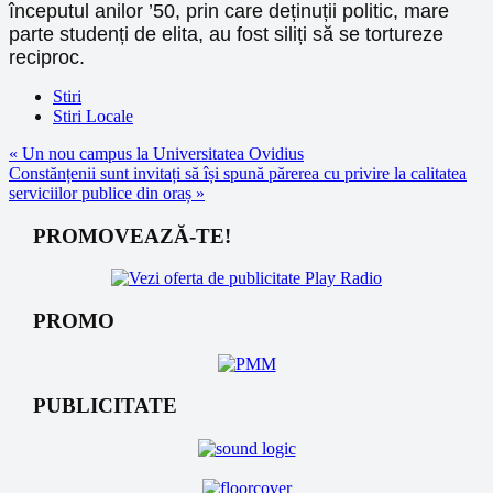
începutul anilor ’50, prin care deținuții politic, mare
parte studenți de elita, au fost siliți să se tortureze
reciproc.
Stiri
Stiri Locale
Navigare
« Un nou campus la Universitatea Ovidius
Constănțenii sunt invitați să își spună părerea cu privire la calitatea
în
serviciilor publice din oraș »
articole
PROMOVEAZĂ-TE!
PROMO
PUBLICITATE